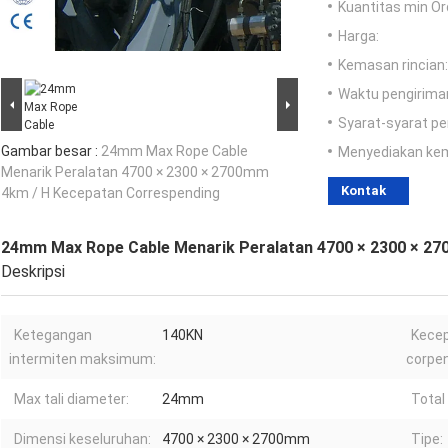
Kuantitas min Or
Harga:
Kemasan rincian:
Waktu pengirima
Syarat-syarat p
Gambar besar :
24mm Max Rope Cable
Menyediakan ke
Menarik Peralatan 4700 × 2300 × 2700mm
Kontak
4km / H Kecepatan Correspending
24mm Max Rope Cable Menarik Peralatan 4700 × 2300 × 2
Deskripsi
Ketegangan
140KN
Kece
intermiten maksimum:
corpen
Max tali diameter:
24mm
Total
Dimensi keseluruhan:
4700 × 2300 × 2700mm
Tipe: