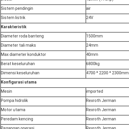
Sistem pendingin
air
Sistem listrik
24V
Karakteristik
Diameter roda banteng
1500mm
Diameter tali maks
24mm
Max diameter konduktor
40mm
Berat keseluruhan
6800kg
Dimensi keseluruhan
4700 * 2200 * 2300mm
Konfigurasi utama
Mesin
imported
Pompa hidrolik
Rexroth Jerman
Motor utama
Rexroth Jerman
Peredam kencing
Rexroth Jerman
Pegangan operasi
Rexroth Jerman