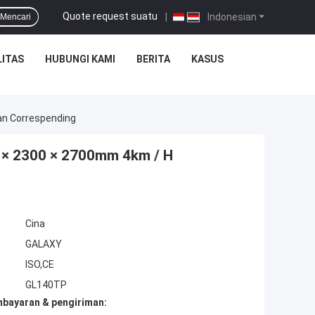
Quote request suatu
|
Indonesian
Mencari
ITAS
HUBUNGI KAMI
BERITA
KASUS
an Correspending
 × 2300 × 2700mm 4km / H
Cina
GALAXY
ISO,CE
GL140TP
mbayaran & pengiriman: