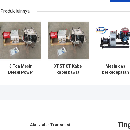
Produk lainnya
3 Ton Mesin
3T 5T 8T Kabel
Mesin gas
Diesel Power
kabel kawat
berkecepatan
Kabel Pulling
menarik bensin
tinggi poros
Winch
Diesel Mesin
digerakkan 5 to
listrik Power
mesin bensin
Winch
Powered kabel
menarik winch
Tin
Alat Jalur Transmisi