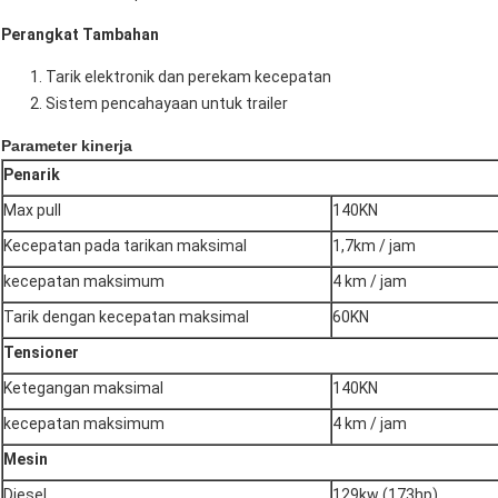
Perangkat Tambahan
Tarik elektronik dan perekam kecepatan
Sistem pencahayaan untuk trailer
Parameter kinerja
Penarik
Max pull
140KN
Kecepatan pada tarikan maksimal
1,7km / jam
kecepatan maksimum
4 km / jam
Tarik dengan kecepatan maksimal
60KN
Tensioner
Ketegangan maksimal
140KN
kecepatan maksimum
4 km / jam
Mesin
Diesel
129kw (173hp)