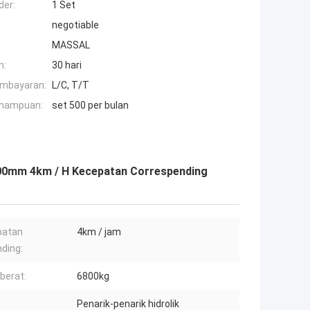
der:
1 Set
negotiable
MASSAL
n:
30 hari
embayaran:
L/C, T/T
mampuan:
set 500 per bulan
700mm 4km / H Kecepatan Correspending
patan
4km / jam
ding:
 berat:
6800kg
Penarik-penarik hidrolik