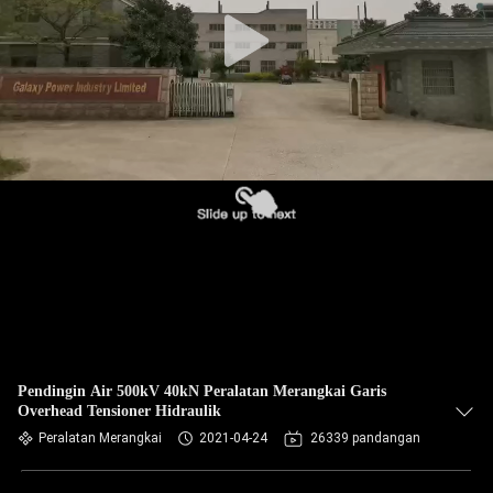
KUALITAS
HUBUNGI
KAMI
BERITA
KASUS
SITEMAP
PRIVACY
Pendingin Air 500kV 40kN Peralatan Merangkai Garis
Overhead Tensioner Hidraulik
POLICY
Peralatan Merangkai
2021-04-24
26339 pandangan