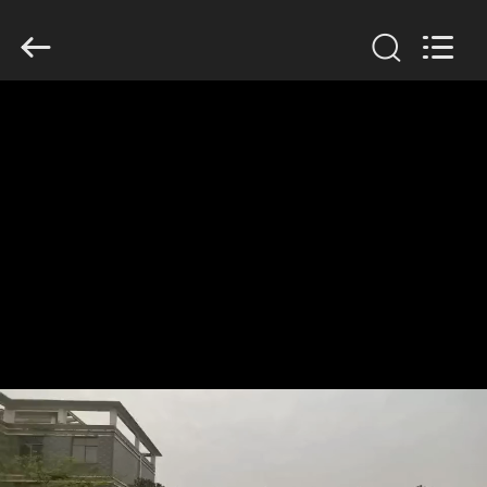
Galaxy
power
industry
limited.
All
Rights
Reserved.
RUMAH
PRODUK
TENTANG
KAMI
TUR
PABRIK
KONTROL